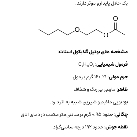
یک حلال پایدار و موثر دارند.
مشخصه های بوتیل گلایکول استات:
فرمول شیمیایی
: C₈H₁₆O₃
جرم مولی:
۱۶۰.۲۱ گرم بر مول
ظاهر
: مایعی بی‌رنگ و شفاف
بو
: بویی ملایم و شیرین شبیه به اتر دارد.
چگالی
: حدود ۰.۹۵ گرم بر سانتی‌متر مکعب در دمای اتاق
نقطه جوش
: حدود ۱۹۲ درجه سانتی‌گراد