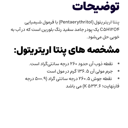
توضیحات
پنتا اریتریتول (Pentaerythritol) با فرمول شیمیایی
C5H12O4 یک پودر جامد سفید رنگ بلورین است که در آب به
خوبی حل می‌شود.
مشخصه های پنتا اریتریتول:
نقطه ذوب آن حدود ۲۶۰ درجه سانتی‌گراد است.
جرم مولی آن ۱۳۶.۵ گرم در مول است
نقطه جوش 260.5 درجه سانتی گراد (500.9 درجه
فارنهایت؛ 533.6 K) می باشد